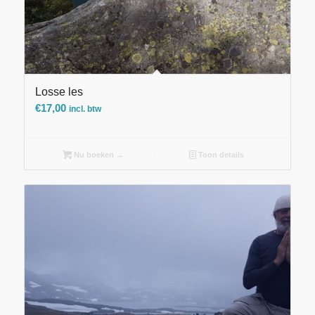
Losse les
€
17,00
incl. btw
Nu boeken →
Toon details