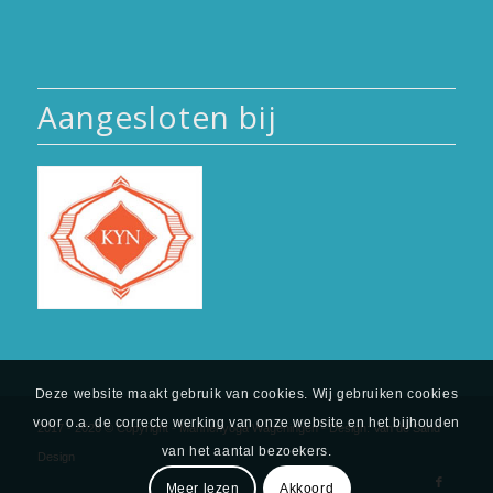
Aangesloten bij
Deze website maakt gebruik van cookies. Wij gebruiken cookies
voor o.a. de correcte werking van onze website en het bijhouden
2017 - 2026 © Copyright - Mannenyoga Wageningen - Design:
Van de Sand
van het aantal bezoekers.
Design
Meer lezen
Akkoord