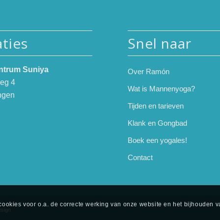
ties
Snel naar
ntrum Suniya
Over Ramón
eg 4
Wat is Mannenyoga?
ngen
Tijden en tarieven
Klank en Gongbad
Boek een yogales!
Contact
ookies voor o.a. de correcte werking van onze website en het bijhouden v
esign