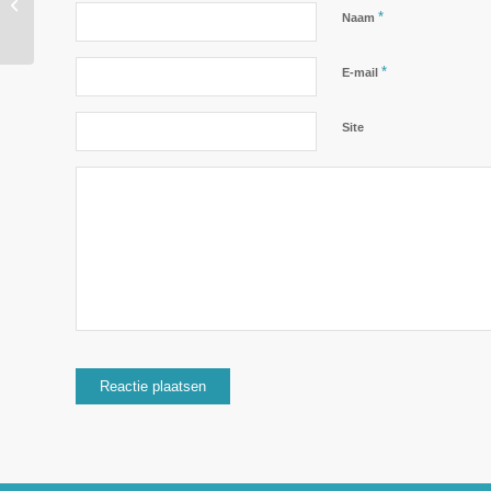
*
Kundalini Yoga – 1e
Naam
seizoen maandag...
*
E-mail
Site