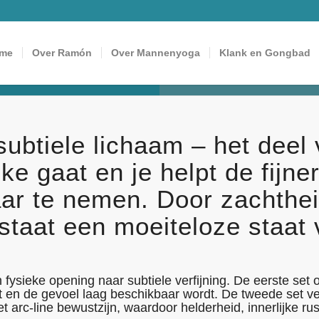
me
Over Ramón
Over Mannenyoga
Klank en Gongbad
subtiele lichaam – het deel
eke gaat en je helpt de fijne
aar te nemen. Door zachthei
staat een moeiteloze staat
sieke opening naar subtiele verfijning. De eerste set 
 en de gevoel laag beschikbaar wordt. De tweede set ver
 arc‑line bewustzijn, waardoor helderheid, innerlijke rus