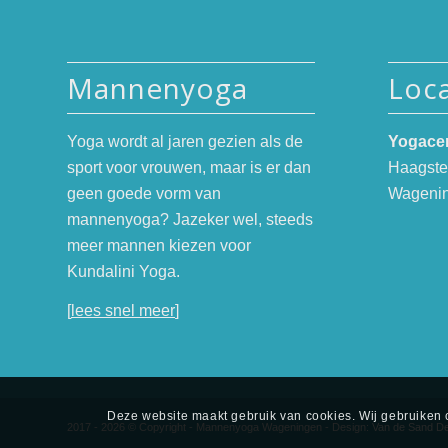
Mannenyoga
Loca
Yoga wordt al jaren gezien als de
Yogace
sport voor vrouwen, maar is er dan
Haagste
geen goede vorm van
Wageni
mannenyoga? Jazeker wel, steeds
meer mannen kiezen voor
Kundalini Yoga.
[
lees snel meer
]
Deze website maakt gebruik van cookies. Wij gebruiken c
2017 - 2026 © Copyright - Mannenyoga Wageningen - Design:
Van de Sand D