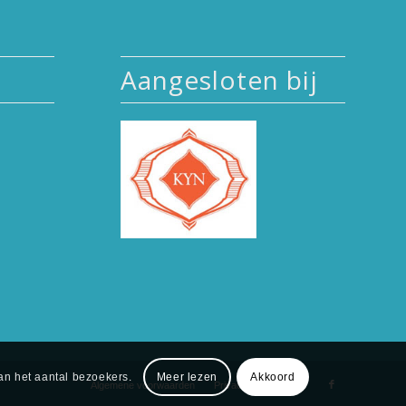
Aangesloten bij
an het aantal bezoekers.
Meer lezen
Akkoord
Algemene voorwaarden
Privacyverklaring