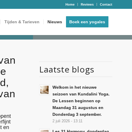
Home
Reviews
Contact
Tijden & Tarieven
Nieuws
Boek een yogales
 van
Laatste blogs
re
d,
Welkom in het nieuwe
 van
seizoen van Kundalini Yoga.
De Lessen beginnen op
Maandag 31 augustus en
Donderdag 3 september.
opent
fijnt
2 juli 2026 - 13:11
t en
Les 21 Harmony, donderdag