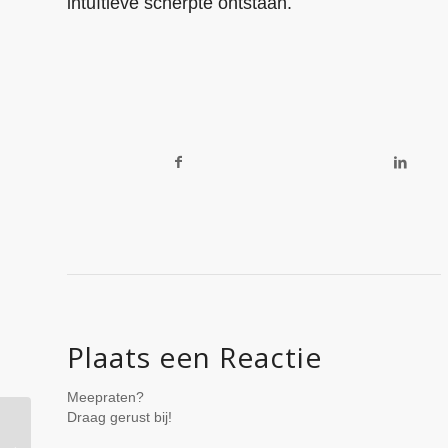
intuïtieve scherpte ontstaan.
Plaats een Reactie
Meepraten?
Draag gerust bij!
De Innerlijke Alchemie
Van Mind naar Eenheid