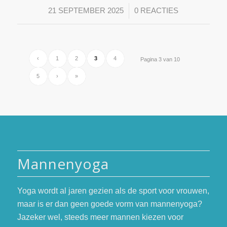
/
21 SEPTEMBER 2025
0 REACTIES
‹
1
2
3
4
Pagina 3 van 10
5
›
»
Mannenyoga
Yoga wordt al jaren gezien als de sport voor vrouwen,
maar is er dan geen goede vorm van mannenyoga?
Jazeker wel, steeds meer mannen kiezen voor