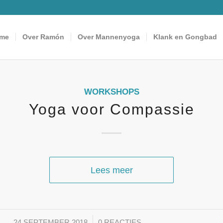
me
Over Ramón
Over Mannenyoga
Klank en Gongbad
WORKSHOPS
Yoga voor Compassie
Lees meer
/
24 SEPTEMBER 2018
0 REACTIES