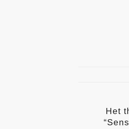
Het t
“Sens