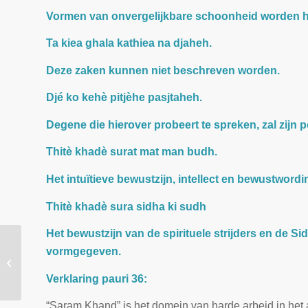
Vormen van onvergelijkbare schoonheid worden h
Ta kiea ghala kathiea na djaheh.
Deze zaken kunnen niet beschreven worden.
Djé ko kehè pitjèhe pasjtaheh.
Degene die hierover probeert te spreken, zal zijn
Thitè khadè surat mat man budh.
Het intuïtieve bewustzijn, intellect en bewustwor
Thitè khadè sura sidha ki sudh
Het bewustzijn van de spirituele strijders en de Si
Les over de 32e, 33e en
vormgegeven.
de 34e Pauri van de
Japji. persoonlijke
Verklaring pauri 36:
integriteit...
“Saram Khand” is het domein van harde arbeid in het 