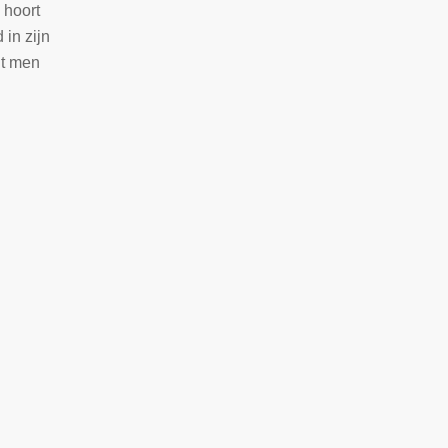
 hoort
 in zijn
dt men