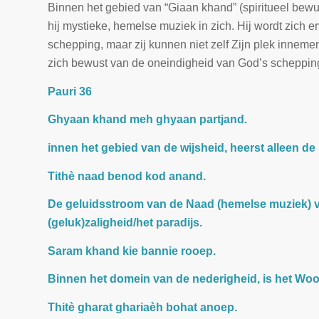
Binnen het gebied van “Giaan khand” (spiritueel bewust
hij mystieke, hemelse muziek in zich. Hij wordt zich e
schepping, maar zij kunnen niet zelf Zijn plek innemen
zich bewust van de oneindigheid van God’s scheppin
Pauri 36
Ghyaan khand meh ghyaan partjand.
innen het gebied van de wijsheid, heerst alleen de s
Tithè naad benod kod anand.
De geluidsstroom van de Naad (hemelse muziek) vib
(geluk)zaligheid/het paradijs.
Saram khand kie bannie rooep.
Binnen het domein van de nederigheid, is het Wo
Thitè gharat ghariaèh bohat anoep.