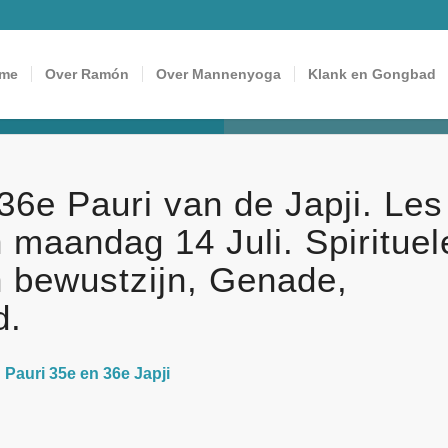
me
Over Ramón
Over Mannenyoga
Klank en Gongbad
36e Pauri van de Japji. Les
 maandag 14 Juli. Spirituel
h bewustzijn, Genade,
d.
i 35e en 36e Japji