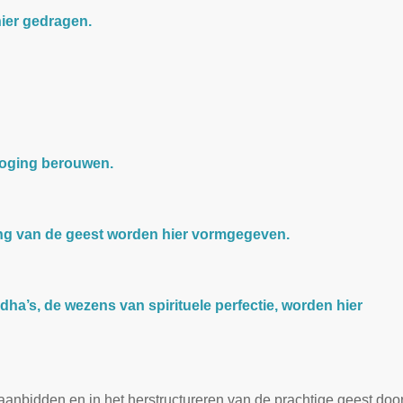
ier gedragen.
 poging berouwen.
ding van de geest worden hier vormgegeven.
ddha’s, de wezens van spirituele perfectie, worden hier
aanbidden en in het herstructureren van de prachtige geest doo