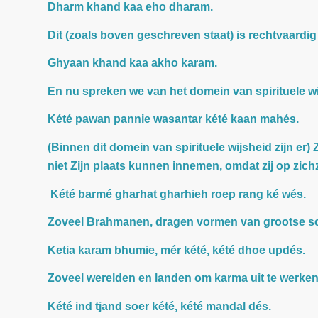
Dharm khand kaa eho dharam.
Dit (zoals boven geschreven staat) is rechtvaard
Ghyaan khand kaa akho karam.
En nu spreken we van het domein van spirituele wi
Kété pawan pannie wasantar kété kaan mahés.
(Binnen dit domein van spirituele wijsheid zijn er)
niet Zijn plaats kunnen innemen, omdat zij op zichz
Kété barmé gharhat gharhieh roep rang ké wés.
Zoveel Brahmanen, dragen vormen van grootse scho
Ketia karam bhumie, mér kété, kété dhoe updés.
Zoveel werelden en landen om karma uit te werken
Kété ind tjand soer kété, kété mandal dés.