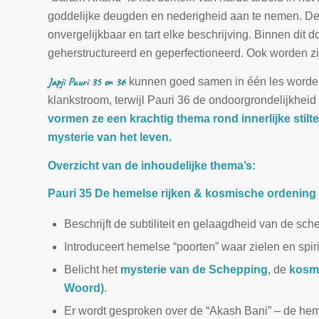
goddelijke deugden en nederigheid aan te nemen. De 
onvergelijkbaar en tart elke beschrijving. Binnen dit 
geherstructureerd en geperfectioneerd. Ook worden zij
Japji Pauri 35 en 36
kunnen goed samen in één les worden 
klankstroom, terwijl Pauri 36 de ondoorgrondelijkhe
vormen ze een krachtig thema rond innerlijke stilte
mysterie van het leven.
Overzicht van de inhoudelijke thema’s:
Pauri 35 De hemelse rijken & kosmische ordening
Beschrijft de subtiliteit en gelaagdheid van de sch
Introduceert hemelse “poorten” waar zielen en sp
Belicht het
mysterie van de Schepping
, de
kosm
Woord)
.
Er wordt gesproken over de “Akash Bani” – de he