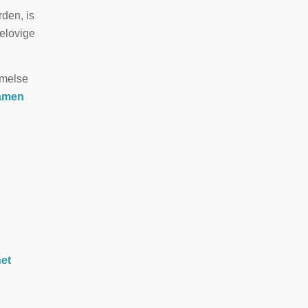
den, is
gelovige
emelse
amen
et