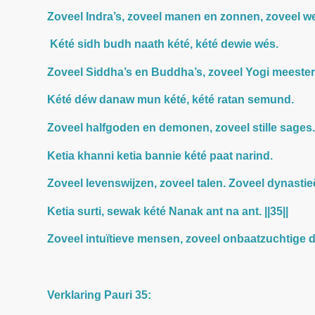
Zoveel Indra’s, zoveel manen en zonnen, zoveel w
Kété sidh budh naath kété, kété dewie wés.
Zoveel Siddha’s en Buddha’s, zoveel Yogi meester
Kété déw danaw mun kété, kété ratan semund.
Zoveel halfgoden en demonen, zoveel stille sages
Ketia khanni ketia bannie kété paat narind.
Zoveel levenswijzen, zoveel talen. Zoveel dynasti
Ketia surti, sewak kété Nanak ant na ant. ||35||
Zoveel intuïtieve mensen, zoveel onbaatzuchtige d
Verklaring Pauri 35: