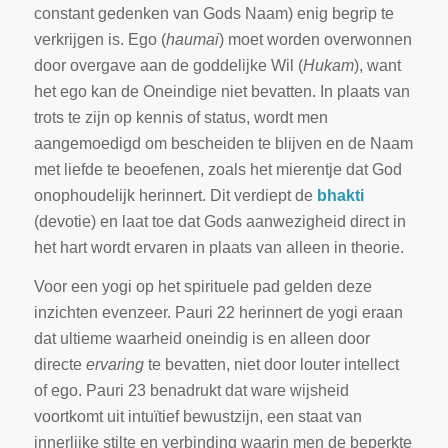
constant gedenken van Gods Naam) enig begrip te
verkrijgen is. Ego (
haumai
) moet worden overwonnen
door overgave aan de goddelijke Wil (
Hukam
), want
het ego kan de Oneindige niet bevatten. In plaats van
trots te zijn op kennis of status, wordt men
aangemoedigd om bescheiden te blijven en de Naam
met liefde te beoefenen, zoals het mierentje dat God
onophoudelijk herinnert. Dit verdiept de
bhakti
(devotie) en laat toe dat Gods aanwezigheid direct in
het hart wordt ervaren in plaats van alleen in theorie.
Voor een yogi op het spirituele pad gelden deze
inzichten evenzeer. Pauri 22 herinnert de yogi eraan
dat ultieme waarheid oneindig is en alleen door
directe
ervaring
te bevatten, niet door louter intellect
of ego. Pauri 23 benadrukt dat ware wijsheid
voortkomt uit intuïtief bewustzijn, een staat van
innerlijke stilte en verbinding waarin men de beperkte