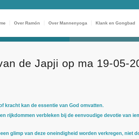
me
Over Ramón
Over Mannenyoga
Klank en Gongbad
van de Japji op ma 19-05-2
 of kracht kan de essentie van God omvatten.
en rijkdommen verbleken bij de eenvoudige devotie van i
an een glimp van deze oneindigheid worden verkregen, niet d