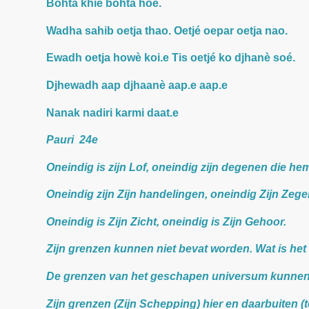
Bohta khiè bohta hoé.
Wadha sahib oetja thao. Oetjé oepar oetja nao.
Ewadh oetja howè koi.e Tis oetjé ko djhanè soé.
Djhewadh aap djhaanè aap.e aap.e
Nanak nadiri karmi daat.e
Pauri 24e
Oneindig is zijn Lof, oneindig zijn degenen die he
Oneindig zijn Zijn handelingen, oneindig Zijn Zeg
Oneindig is Zijn Zicht, oneindig is Zijn Gehoor.
Zijn grenzen kunnen niet bevat worden. Wat is het
De grenzen van het geschapen universum kunnen
Zijn grenzen (Zijn Schepping) hier en daarbuiten 