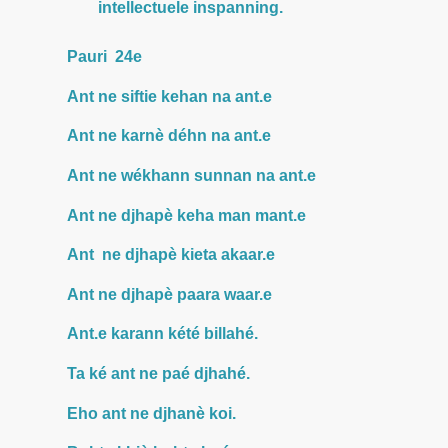
intellectuele inspanning.
Pauri 24e
Ant ne siftie kehan na ant.e
Ant ne karnè déhn na ant.e
Ant ne wékhann sunnan na ant.e
Ant ne djhapè keha man mant.e
Ant ne djhapè kieta akaar.e
Ant ne djhapè paara waar.e
Ant.e karann kété billahé.
Ta ké ant ne paé djhahé.
Eho ant ne djhanè koi.